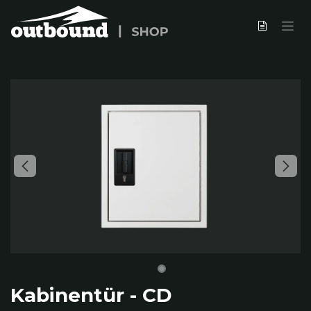
Zum Inhalt springen
Kabinentür - CD