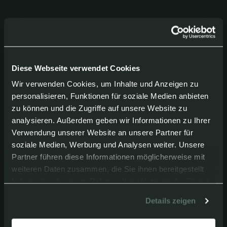
Beratung
Diese Webseite verwendet Cookies
Wir verwenden Cookies, um Inhalte und Anzeigen zu
personalisieren, Funktionen für soziale Medien anbieten
zu können und die Zugriffe auf unsere Website zu
Zweifeln Sie an der richtigen Ausführung oder
analysieren. Außerdem geben wir Informationen zu Ihrer
haben Sie specielle Wünsche?
Verwendung unserer Website an unsere Partner für
Unser Team denkt gerne mit - persönlich und
soziale Medien, Werbung und Analysen weiter. Unsere
Partner führen diese Informationen möglicherweise mit
unverbindlich.
weiteren Daten zusammen, die Sie ihnen bereitgestellt
haben oder die sie im Rahmen Ihrer Nutzung der Dienste
gesammelt haben.
Details zeigen