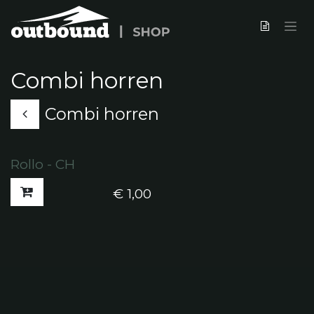
Zum Inhalt springen
Combi horren
Combi horren
Rollo - CH
€
1,00