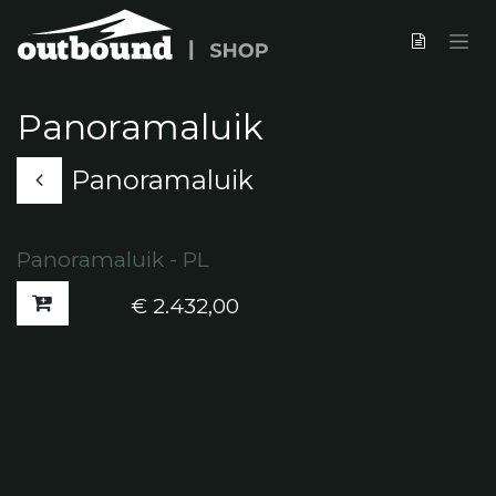
Overslaan naar inhoud
Panoramaluik
Panoramaluik
Panoramaluik - PL
Nieuw!
€
2.432,00