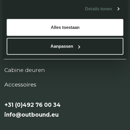
Details tonen
Dakramen
Combi horren
Alles toestaan
Deuren
Aanpassen
Luiken
Cabine deuren
Accessoires
+31 (0)492 76 00 34​​
info
@o
utbound
.
eu