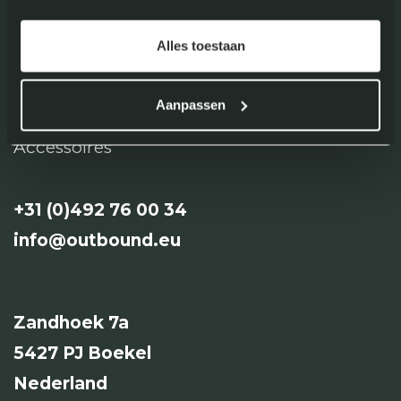
Deuren
Alles toestaan
Luiken
Cabine deuren
Aanpassen
Accessoires
+31 (0)492 76 00 34​​
info
@o
utbound
.
eu
Zandhoek 7a
5427 PJ Boekel
Nederland