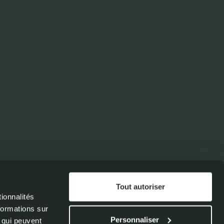
+31 (0)492 76 00 34​
Tout autoriser
ionnalités
info
@o
utbound
.
eu
formations sur
Personnaliser
, qui peuvent