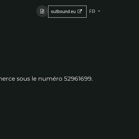
uits
Conseil
FR
outbound.eu
mmerce sous le numéro 52961699.