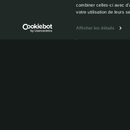
combiner celles-ci avec d'
de produ
votre utilisation de leurs s
Afficher les détails
qualité
pour véh
d'expédi