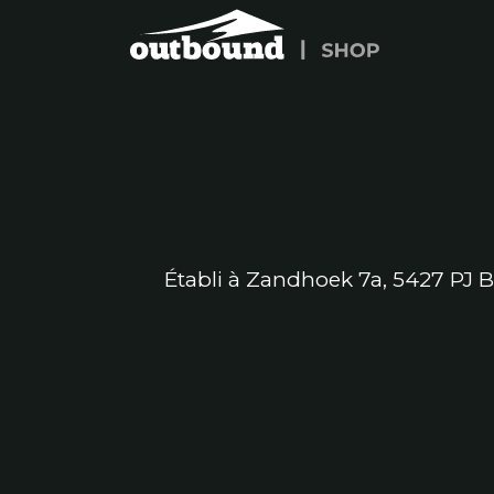
Se rendre au contenu
Établi à Zandhoek 7a, 5427 PJ 