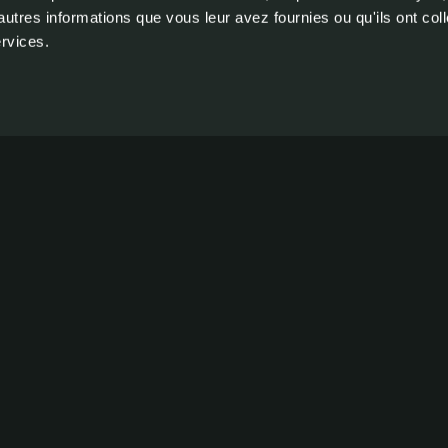
Fenêtres de
autres informations que vous leur avez fournies ou qu'ils ont col
its de
ervices.
Store roul
Portes
Trappes
icules
Portes de 
tion.
Accessoire